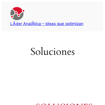
Saltar
al
contenido
LÃ­der AnalÃ­tica – Ideas que optimizan
Soluciones